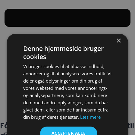
×
Hjem
Denne hjemmeside bruger
Estimat
cookies
Gratis side
Teknisk hjælp
Vi bruger cookies til at tilpasse indhold,
Blog
annoncer og til at analysere vores trafik. Vi
Lav din egen hjemmeside gratis
deler også oplysninger om din brug af
5 fejl mange laver, når de får lavet en ny
vores websted med vores annoncerings-
hjemmeside (og hvordan du undgår dem)
og analysepartnere, som kan kombinere
Kontakt
dem med andre oplysninger, som du har
givet dem, eller som de har indsamlet fra
Få et tilbud
din brug af deres tjenester.
Læs mere
Få en skræddersyet hjemmeside til
ACCEPTER ALLE