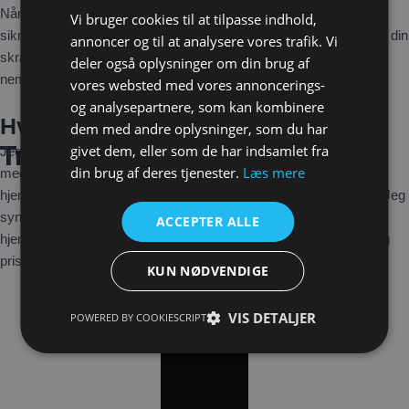
Når alt er godkendt, overfører jeg hjemmesiden til dit domæne og
Vi bruger cookies til at tilpasse indhold,
sikrer, at alt fungerer som det skal. Vi gennemfører betalingen, og din
annoncer og til at analysere vores trafik. Vi
skræddersyede hjemmeside er nu online og klar til brug – hurtigt,
deler også oplysninger om din brug af
nemt og professionelt.
vores websted med vores annoncerings-
og analysepartnere, som kan kombinere
Hvem er jeg
dem med andre oplysninger, som du har
Trin 1
Trin 2
Trin 3
Trin 4
givet dem, eller som de har indsamlet fra
Jeg hedder Sepanta, og jeg er en teenager, der elsker at arbejde
din brug af deres tjenester.
Læs mere
med computere. For noget tid siden begyndte jeg at lave
hjemmesider til mig selv, og det er blevet en stor del af min fritid. Jeg
synes ikke, man behøver at betale en formue for en god
ACCEPTER ALLE
hjemmeside, så derfor tilbyder jeg mine tjenester til en meget billig
pris.
KUN NØDVENDIGE
VIS DETALJER
POWERED BY COOKIESCRIPT